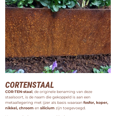
CORTENSTAAL
COR-TEN-staal
, de originele benaming van deze
staalsoort, is de naam die gekoppeld is aan een
metaallegering met ijzer als basis waaraan
fosfor, koper,
nikkel, chroom
en
silicium
zijn toegevoegd.